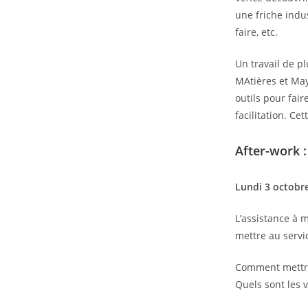
une friche indus
faire, etc.
Un travail de p
MAtières et May
outils pour fai
facilitation. Ce
After-work :
Lundi 3 octobr
L’assistance à 
mettre au servi
Comment mettre 
Quels sont les v