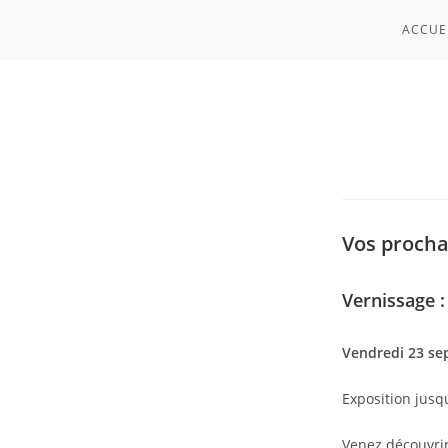
Skip
ACCUE
to
content
Vos procha
Vernissage :
Vendredi 23 se
Exposition jusq
Venez découvrir