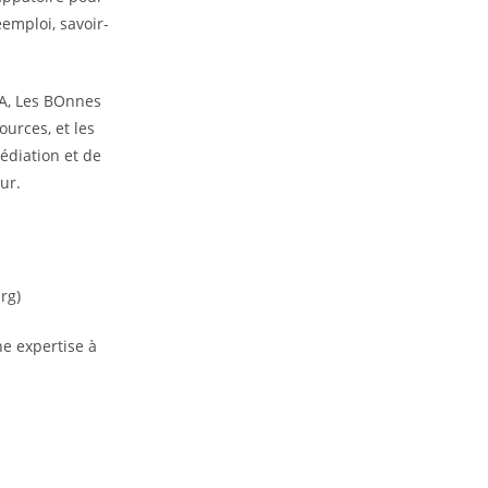
éemploi, savoir-
NA, Les BOnnes
urces, et les
édiation et de
ur.
rg)
ne expertise à