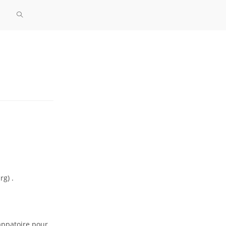
rg) .
appatoire pour